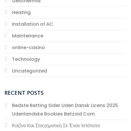
Geothermal
Heating
Installation of AC
Maintenance
online-casino
Technology
Uncategorized
RECENT POSTS
Bedste Betting Sider Uden Dansk Licens 2025
Udenlandske Bookies Betzoid Com
Καζίνο Και Στοιχηματική Σε Έναν Ιστότοπο